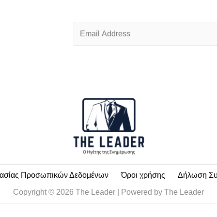
E
m
a
i
l
*
τασίας Προσωπικών Δεδομένων
Όροι χρήσης
Δήλωση Σ
Copyright © 2026 The Leader | Powered by The Leader