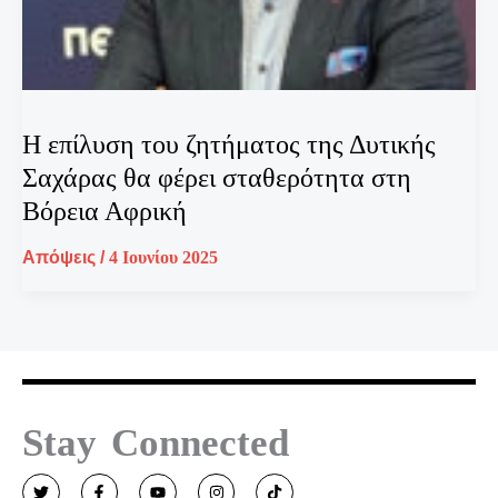
Η επίλυση του ζητήματος της Δυτικής
Σαχάρας θα φέρει σταθερότητα στη
Βόρεια Αφρική
Απόψεις
/
4 Ιουνίου 2025
Stay Connected
T
F
Y
I
T
w
a
o
n
i