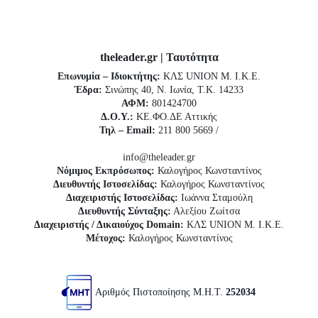
theleader.gr | Ταυτότητα
Επωνυμία – Ιδιοκτήτης:
ΚΛΣ UNION Μ. Ι.Κ.Ε.
Έδρα:
Σινώπης 40, Ν. Ιωνία, Τ.Κ. 14233
ΑΦΜ:
801424700
Δ.Ο.Υ.:
ΚΕ.ΦΟ.ΔΕ Αττικής
Τηλ – Email:
211 800 5669 /
info@theleader.gr
Νόμιμος Εκπρόσωπος:
Καλογήρος Κωνσταντίνος
Διευθυντής Ιστοσελίδας:
Καλογήρος Κωνσταντίνος
Διαχειριστής Ιστοσελίδας:
Ιωάννα Σταμούλη
Διευθυντής Σύνταξης:
Αλεξίου Ζωίτσα
Διαχειριστής / Δικαιούχος Domain:
ΚΛΣ UNION Μ. Ι.Κ.Ε.
Μέτοχος:
Καλογήρος Κωνσταντίνος
Αριθμός Πιστοποίησης Μ.Η.Τ.
252034