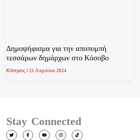
Δημοψήφισμα για την αποπομπή
τεσσάρων δημάρχων στο Κόσοβο
Κόσμος
/
21 Απριλίου 2024
Stay Connected
T
F
Y
I
T
w
a
o
n
i