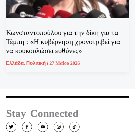
Κωνσταντοπούλου για την δίκη για τα
Τέμπη : «Η κυβέρνηση χρονοτριβεί για
να κουκουλώσει ευθύνες»
Ελλάδα
,
Πολιτική
/
27 Μαΐου 2026
Stay Connected
T
F
Y
I
T
w
a
o
n
i
i
c
u
s
k