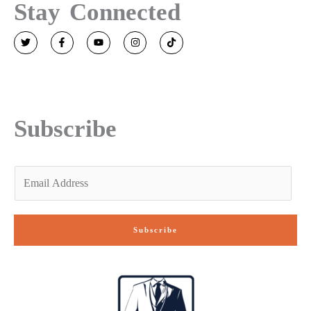
Stay Connected
T
F
Y
I
T
w
a
o
n
i
i
c
u
s
k
t
e
t
t
t
t
b
u
a
o
e
o
b
g
k
r
o
e
r
k
a
-
m
Subscribe
f
E
m
a
i
Subscribe
l
*