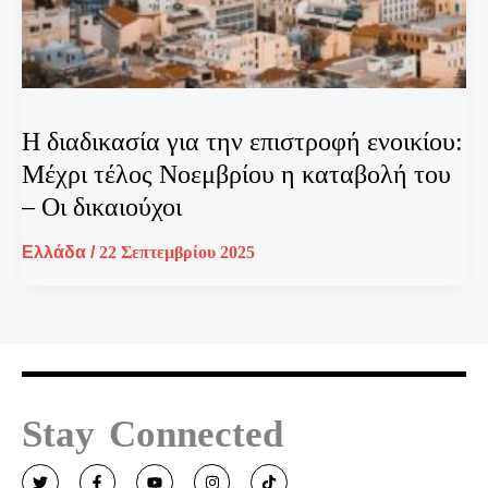
Η διαδικασία για την επιστροφή ενοικίου:
Μέχρι τέλος Νοεμβρίου η καταβολή του
– Οι δικαιούχοι
Ελλάδα
/
22 Σεπτεμβρίου 2025
Stay Connected
T
F
Y
I
T
w
a
o
n
i