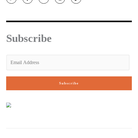
i
c
u
s
k
t
e
t
t
t
t
b
u
a
o
e
o
b
g
k
r
o
e
r
k
a
-
m
f
Subscribe
E
m
a
i
Subscribe
l
*