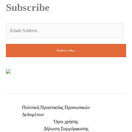
f
Subscribe
E
m
a
i
Subscribe
l
*
Πολιτική Προστασίας Προσωπικών
Δεδομένων
Όροι χρήσης
Δήλωση Συμμόρφωσης