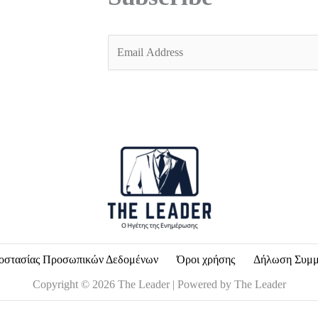
E
m
a
i
l
*
οστασίας Προσωπικών Δεδομένων
Όροι χρήσης
Δήλωση Συμ
Copyright © 2026 The Leader | Powered by The Leader