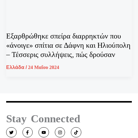
Εξαρθρώθηκε σπείρα διαρρηκτών που
«άνοιγε» σπίτια σε Δάφνη και Ηλιούπολη
– Τέσσερις συλλήψεις, πώς δρούσαν
Ελλάδα
/
24 Μαΐου 2024
Stay Connected
T
F
Y
I
T
w
a
o
n
i
i
c
u
s
k