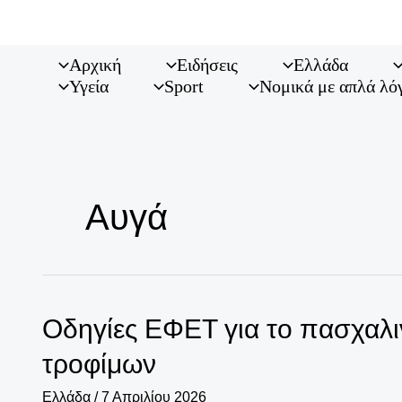
Μετάβαση
στο
περιεχόμενο
Αρχική
Ειδήσεις
Ελλάδα
Υγεία
Sport
Νομικά με απλά λό
Αυγά
Οδηγίες ΕΦΕΤ για το πασχαλιν
τροφίμων
Ελλάδα
/
7 Απριλίου 2026