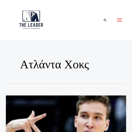
Μετάβαση
στο
περιεχόμενο
Αναζήτηση
Ατλάντα Χοκς