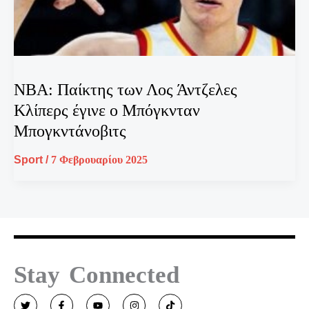
NBA: Παίκτης των Λος Άντζελες
Κλίπερς έγινε ο Μπόγκνταν
Μπογκντάνοβιτς
Sport
/
7 Φεβρουαρίου 2025
Stay Connected
T
F
Y
I
T
w
a
o
n
i