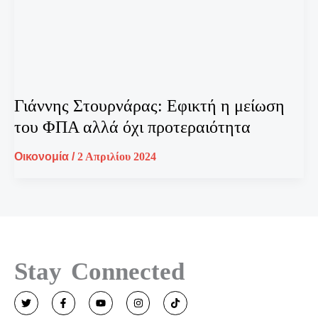
Γιάννης Στουρνάρας: Εφικτή η μείωση
του ΦΠΑ αλλά όχι προτεραιότητα
Οικονομία
/
2 Απριλίου 2024
Stay Connected
T
F
Y
I
T
w
a
o
n
i
i
c
u
s
k