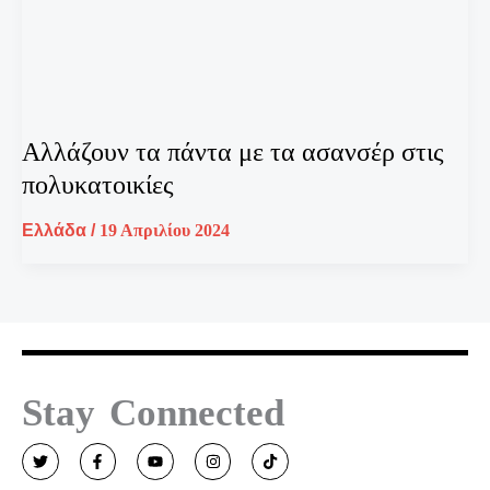
Αλλάζουν τα πάντα με τα ασανσέρ στις
πολυκατοικίες
Ελλάδα
/
19 Απριλίου 2024
Stay Connected
T
F
Y
I
T
w
a
o
n
i
i
c
u
s
k