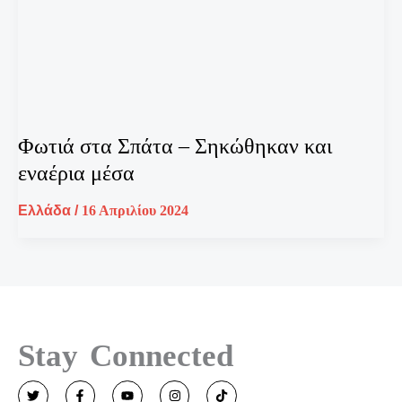
Φωτιά στα Σπάτα – Σηκώθηκαν και
εναέρια μέσα
Ελλάδα
/
16 Απριλίου 2024
Stay Connected
T
F
Y
I
T
w
a
o
n
i