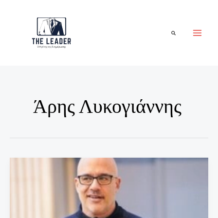
Μετάβαση
στο
περιεχόμενο
Αναζήτηση
Άρης Λυκογιάννης