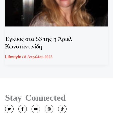
Έγκυος στα 53 της η Άριελ
Κωνσταντινίδη
Lifestyle
/
8 Απριλίου 2025
Stay Connected
T
F
Y
I
T
w
a
o
n
i