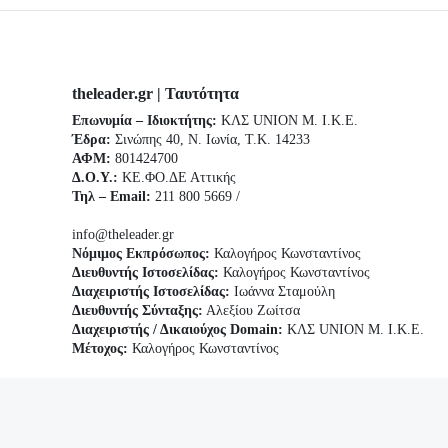
theleader.gr | Ταυτότητα
Επωνυμία – Ιδιοκτήτης:
ΚΛΣ UNION Μ. Ι.Κ.Ε.
Έδρα:
Σινώπης 40, Ν. Ιωνία, Τ.Κ. 14233
ΑΦΜ:
801424700
Δ.Ο.Υ.:
ΚΕ.ΦΟ.ΔΕ Αττικής
Τηλ – Email:
211 800 5669 /
info@theleader.gr
Νόμιμος Εκπρόσωπος:
Καλογήρος Κωνσταντίνος
Διευθυντής Ιστοσελίδας:
Καλογήρος Κωνσταντίνος
Διαχειριστής Ιστοσελίδας:
Ιωάννα Σταμούλη
Διευθυντής Σύνταξης:
Αλεξίου Ζωίτσα
Διαχειριστής / Δικαιούχος Domain:
ΚΛΣ UNION Μ. Ι.Κ.Ε.
Μέτοχος:
Καλογήρος Κωνσταντίνος