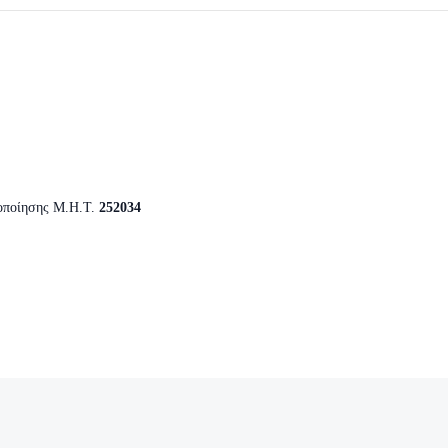
οποίησης Μ.Η.Τ.
252034