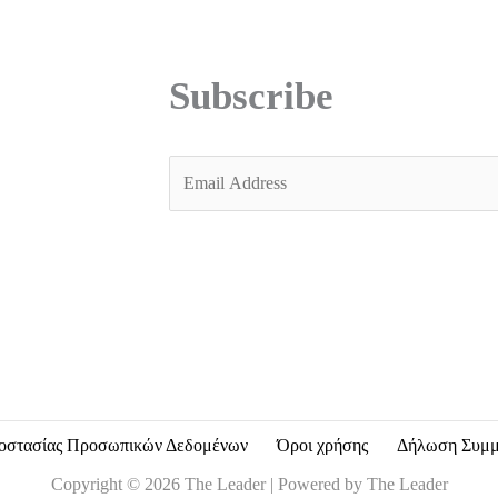
Subscribe
E
m
a
i
l
*
οστασίας Προσωπικών Δεδομένων
Όροι χρήσης
Δήλωση Συμ
Copyright © 2026 The Leader | Powered by The Leader