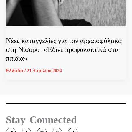
Νέες καταγγελίες για τον αρχαιοφύλακα
στη Νίσυρο -«Έδινε προφυλακτικά στα
παιδιά»
Ελλάδα
/
21 Απριλίου 2024
Stay Connected
T
F
Y
I
T