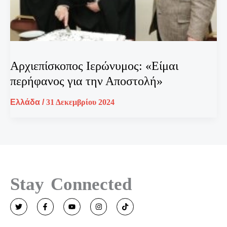
Αρχιεπίσκοπος Ιερώνυμος: «Είμαι
περήφανος για την Αποστολή»
Ελλάδα
/
31 Δεκεμβρίου 2024
Stay Connected
T
F
Y
I
T
w
a
o
n
i
i
c
u
s
k
t
e
t
t
t