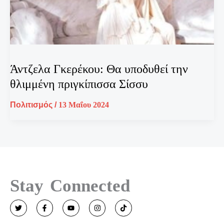
Άντζελα Γκερέκου: Θα υποδυθεί την
θλιμμένη πριγκίπισσα Σίσσυ
Πολιτισμός
/
13 Μαΐου 2024
Stay Connected
T
F
Y
I
T
w
a
o
n
i
i
c
u
s
k
t
e
t
t
t