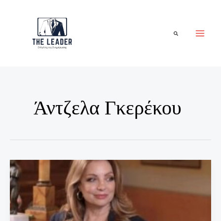
Μετάβαση
στο
περιεχόμενο
Αναζήτηση
Άντζελα Γκερέκου