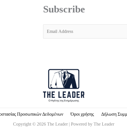
Subscribe
E
m
a
i
l
*
οστασίας Προσωπικών Δεδομένων
Όροι χρήσης
Δήλωση Συμ
Copyright © 2026 The Leader | Powered by The Leader