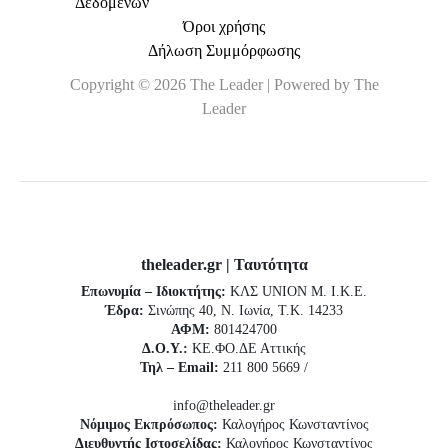
Δεδομένων
Όροι χρήσης
Δήλωση Συμμόρφωσης
Copyright © 2026 The Leader | Powered by The
Leader
theleader.gr | Ταυτότητα
Επωνυμία – Ιδιοκτήτης:
ΚΛΣ UNION Μ. Ι.Κ.Ε.
Έδρα:
Σινώπης 40, Ν. Ιωνία, Τ.Κ. 14233
ΑΦΜ:
801424700
Δ.Ο.Υ.:
ΚΕ.ΦΟ.ΔΕ Αττικής
Τηλ – Email:
211 800 5669 /
info@theleader.gr
Νόμιμος Εκπρόσωπος:
Καλογήρος Κωνσταντίνος
Διευθυντής Ιστοσελίδας:
Καλογήρος Κωνσταντίνος