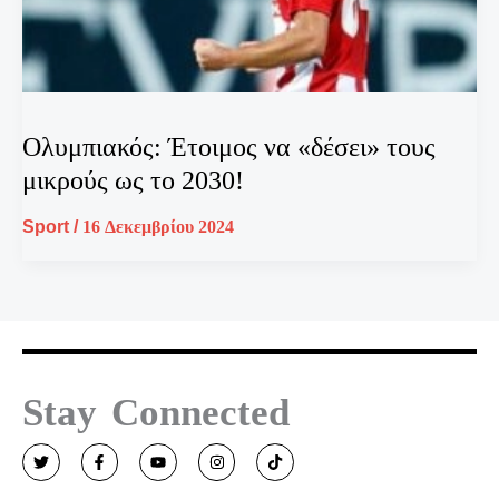
Ολυμπιακός: Έτοιμος να «δέσει» τους
μικρούς ως το 2030!
Sport
/
16 Δεκεμβρίου 2024
Stay Connected
T
F
Y
I
T
w
a
o
n
i
i
c
u
s
k
t
e
t
t
t