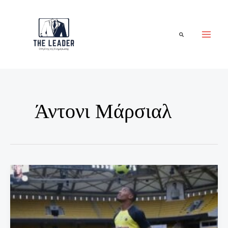
Μετάβαση
στο
περιεχόμενο
Αναζήτηση
Άντονι Μάρσιαλ