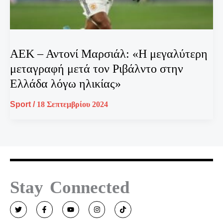
ΑΕΚ – Αντονί Μαρσιάλ: «Η μεγαλύτερη
μεταγραφή μετά τον Ριβάλντο στην
Ελλάδα λόγω ηλικίας»
Sport
/
18 Σεπτεμβρίου 2024
Stay Connected
T
F
Y
I
T
w
a
o
n
i
i
c
u
s
k