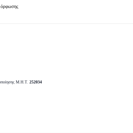
μόρφωσης
οποίησης Μ.Η.Τ.
252034