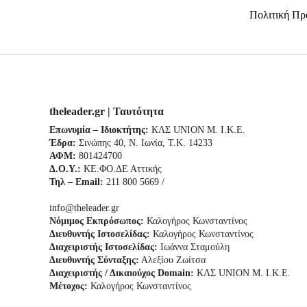
Πολιτική Πρ
theleader.gr | Ταυτότητα
Επωνυμία – Ιδιοκτήτης:
ΚΛΣ UNION Μ. Ι.Κ.Ε.
Έδρα:
Σινώπης 40, Ν. Ιωνία, Τ.Κ. 14233
ΑΦΜ:
801424700
Δ.Ο.Υ.:
ΚΕ.ΦΟ.ΔΕ Αττικής
Τηλ – Email:
211 800 5669 /
info@theleader.gr
Νόμιμος Εκπρόσωπος:
Καλογήρος Κωνσταντίνος
Διευθυντής Ιστοσελίδας:
Καλογήρος Κωνσταντίνος
Διαχειριστής Ιστοσελίδας:
Ιωάννα Σταμούλη
Διευθυντής Σύνταξης:
Αλεξίου Ζωίτσα
Διαχειριστής / Δικαιούχος Domain:
ΚΛΣ UNION Μ. Ι.Κ.Ε.
Μέτοχος:
Καλογήρος Κωνσταντίνος