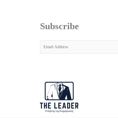
Subscribe
E
m
a
i
l
*