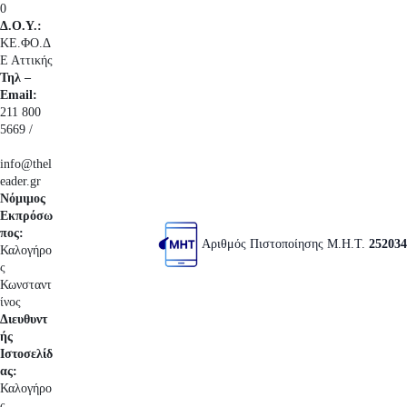
0
Δ.Ο.Υ.:
ΚΕ.ΦΟ.Δ
Ε Αττικής
Τηλ –
Email:
211 800
5669 /
info@thel
eader.gr
Νόμιμος
Εκπρόσω
πος:
Αριθμός Πιστοποίησης Μ.Η.Τ.
252034
Καλογήρο
ς
Κωνσταντ
ίνος
Διευθυντ
ής
Ιστοσελίδ
ας:
Καλογήρο
ς