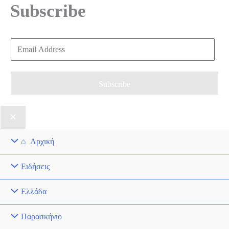
Subscribe
E
m
a
Subscribe
i
l
*
Αρχική
Ειδήσεις
Ελλάδα
Παρασκήνιο