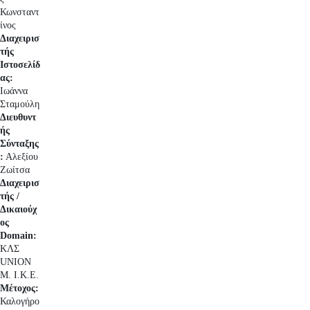
Κωνσταντ
ίνος
Διαχειρισ
τής
Ιστοσελίδ
ας:
Ιωάννα
Σταμούλη
Διευθυντ
ής
Σύνταξης
:
Αλεξίου
Ζωίτσα
Διαχειρισ
τής /
Δικαιούχ
ος
Domain:
ΚΛΣ
UNION
Μ. Ι.Κ.Ε.
Μέτοχος:
Καλογήρο