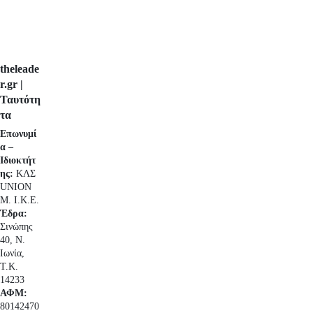
theleade
r.gr |
Ταυτότη
τα
Επωνυμί
α –
Ιδιοκτήτ
ης:
ΚΛΣ
UNION
Μ. Ι.Κ.Ε.
Έδρα:
Σινώπης
40, Ν.
Ιωνία,
Τ.Κ.
14233
ΑΦΜ:
80142470