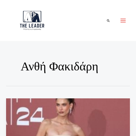
Μετάβαση
στο
περιεχόμενο
Αναζήτηση
Ανθή Φακιδάρη