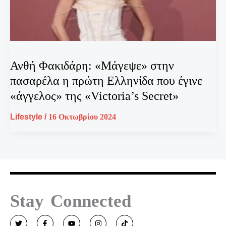
Ανθή Φακιδάρη: «Μάγεψε» στην
πασαρέλα η πρώτη Ελληνίδα που έγινε
«άγγελος» της «Victoria’s Secret»
Lifestyle
/
16 Οκτωβρίου 2024
Stay Connected
T
F
Y
I
T
w
a
o
n
i