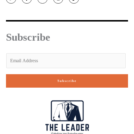
i
c
u
s
k
t
e
t
t
t
t
b
u
a
o
e
o
b
g
k
r
o
e
r
k
a
-
m
f
Subscribe
E
m
a
i
Subscribe
l
*