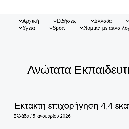
Μετάβαση
στο
περιεχόμενο
Αρχική
Ειδήσεις
Ελλάδα
Υγεία
Sport
Νομικά με απλά λό
Ανώτατα Εκπαιδευτ
Έκτακτη επιχορήγηση 4,4 εκα
Ελλάδα
/
5 Ιανουαρίου 2026