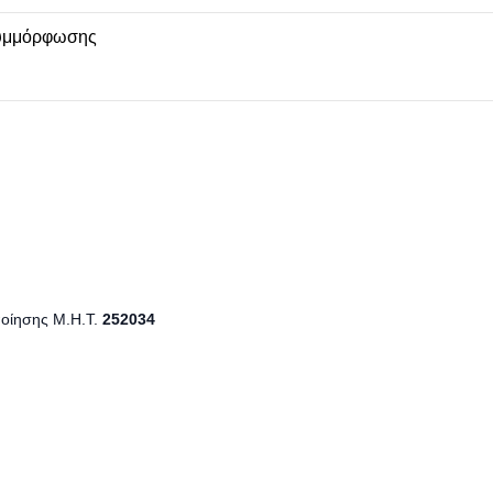
υμμόρφωσης
ποίησης Μ.Η.Τ.
252034