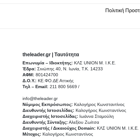
Πολιτική Προσ
theleader.gr | Ταυτότητα
Επωνυμία – Ιδιοκτήτης:
ΚΛΣ UNION Μ. Ι.Κ.Ε.
Έδρα:
Σινώπης 40, Ν. Ιωνία, Τ.Κ. 14233
ΑΦΜ:
801424700
Δ.Ο.Υ.:
ΚΕ.ΦΟ.ΔΕ Αττικής
Τηλ – Email:
211 800 5669 /
info@theleader.gr
Νόμιμος Εκπρόσωπος:
Καλογήρος Κωνσταντίνος
Διευθυντής Ιστοσελίδας:
Καλογήρος Κωνσταντίνος
Διαχειριστής Ιστοσελίδας:
Ιωάννα Σταμούλη
Διευθυντής Σύνταξης:
Αλεξίου Ζωίτσα
Διαχειριστής / Δικαιούχος Domain:
ΚΛΣ UNION Μ. Ι.Κ.Ε.
Μέτοχος:
Καλογήρος Κωνσταντίνος