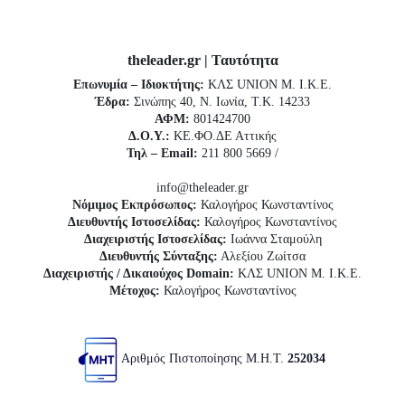
theleader.gr | Ταυτότητα
Επωνυμία – Ιδιοκτήτης:
ΚΛΣ UNION Μ. Ι.Κ.Ε.
Έδρα:
Σινώπης 40, Ν. Ιωνία, Τ.Κ. 14233
ΑΦΜ:
801424700
Δ.Ο.Υ.:
ΚΕ.ΦΟ.ΔΕ Αττικής
Τηλ – Email:
211 800 5669 /
info@theleader.gr
Νόμιμος Εκπρόσωπος:
Καλογήρος Κωνσταντίνος
Διευθυντής Ιστοσελίδας:
Καλογήρος Κωνσταντίνος
Διαχειριστής Ιστοσελίδας:
Ιωάννα Σταμούλη
Διευθυντής Σύνταξης:
Αλεξίου Ζωίτσα
Διαχειριστής / Δικαιούχος Domain:
ΚΛΣ UNION Μ. Ι.Κ.Ε.
Μέτοχος:
Καλογήρος Κωνσταντίνος
Αριθμός Πιστοποίησης Μ.Η.Τ.
252034