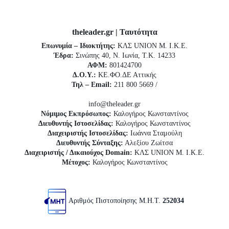
theleader.gr | Ταυτότητα
Επωνυμία – Ιδιοκτήτης:
ΚΛΣ UNION Μ. Ι.Κ.Ε.
Έδρα:
Σινώπης 40, Ν. Ιωνία, Τ.Κ. 14233
ΑΦΜ:
801424700
Δ.Ο.Υ.:
ΚΕ.ΦΟ.ΔΕ Αττικής
Τηλ – Email:
211 800 5669 /
info@theleader.gr
Νόμιμος Εκπρόσωπος:
Καλογήρος Κωνσταντίνος
Διευθυντής Ιστοσελίδας:
Καλογήρος Κωνσταντίνος
Διαχειριστής Ιστοσελίδας:
Ιωάννα Σταμούλη
Διευθυντής Σύνταξης:
Αλεξίου Ζωίτσα
Διαχειριστής / Δικαιούχος Domain:
ΚΛΣ UNION Μ. Ι.Κ.Ε.
Μέτοχος:
Καλογήρος Κωνσταντίνος
Αριθμός Πιστοποίησης Μ.Η.Τ.
252034