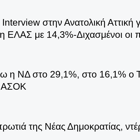
terview στην Ανατολική Αττική γι
η ΕΛΑΣ με 14,3%-Διχασμένοι οι π
νω η ΝΔ στο 29,1%, στο 16,1% ο 
 ΠΑΣΟΚ
ωτιά της Νέας Δημοκρατίας, ντέ