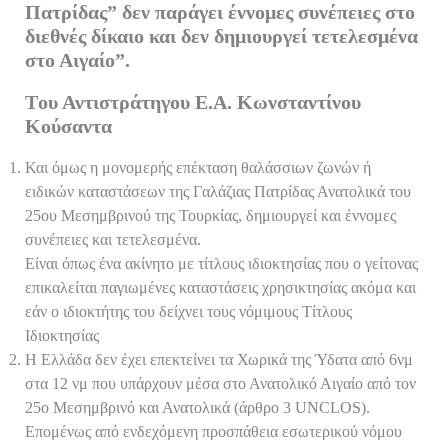
Πατρίδας” δεν παράγει έννομες συνέπειες στο
εί
διεθνές δίκαιο και δεν δημιουργεί τετελεσμένα
τε
στο Αιγαίο”.
Tου Αντιστράτηγου Ε.Α. Κωνσταντίνου
Κούσαντα
Και όμως η μονομερής επέκταση θαλάσσιων ζωνών ή
ειδικών καταστάσεων της Γαλάζιας Πατρίδας Ανατολικά του
25ου Μεσημβρινού της Τουρκίας, δημιουργεί και έννομες
συνέπειες και τετελεσμένα.
Είναι όπως ένα ακίνητο με τίτλους ιδιοκτησίας που ο γείτονας
επικαλείται παγιωμένες καταστάσεις χρησικτησίας ακόμα και
εάν ο ιδιοκτήτης του δείχνει τους νόμιμους Τίτλους
Ιδιοκτησίας
Η Ελλάδα δεν έχει επεκτείνει τα Χωρικά της Ύδατα από 6νμ
στα 12 νμ που υπάρχουν μέσα στο Ανατολικό Αιγαίο από τον
25ο Μεσημβρινό και Ανατολικά (άρθρο 3 UNCLOS).
Επομένως από ενδεχόμενη προσπάθεια εσωτερικού νόμου