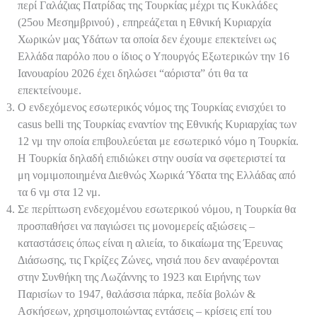
περί Γαλάζιας Πατρίδας της Τουρκίας μέχρι τις Κυκλάδες
(25ου Μεσημβρινού) , επηρεάζεται η Εθνική Κυριαρχία
Χωρικών μας Υδάτων τα οποία δεν έχουμε επεκτείνει ως
Ελλάδα παρόλο που ο ίδιος ο Υπουργός Εξωτερικών την 16
Ιανουαρίου 2026 έχει δηλώσει “αόριστα” ότι θα τα
επεκτείνουμε.
Ο ενδεχόμενος εσωτερικός νόμος της Τουρκίας ενισχύει το
casus belli της Τουρκίας εναντίον της Εθνικής Κυριαρχίας των
12 νμ την οποία επιβουλεύεται με εσωτερικό νόμο η Τουρκία.
Η Τουρκία δηλαδή επιδιώκει στην ουσία να σφετεριστεί τα
μη νομιμοποιημένα Διεθνώς Χωρικά Ύδατα της Ελλάδας από
τα 6 νμ στα 12 νμ.
Σε περίπτωση ενδεχομένου εσωτερικού νόμου, η Τουρκία θα
προσπαθήσει να παγιώσει τις μονομερείς αξιώσεις –
καταστάσεις όπως είναι η αλιεία, το δικαίωμα της Έρευνας
Διάσωσης, τις Γκρίζες Ζώνες, νησιά που δεν αναφέρονται
στην Συνθήκη της Λωζάννης το 1923 και Ειρήνης των
Παρισίων το 1947, θαλάσσια πάρκα, πεδία βολών &
Ασκήσεων, χρησιμοποιώντας εντάσεις – κρίσεις επί του