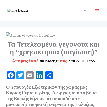
Μετάβαση
στο
Αναζήτηση
περιεχόμενο
Τα Τετελεσμένα γεγονότα και
η “χρησικτησία (παγίωση)”
Απόψεις
/ Από
theleader.gr
στις
27/05/2026 17:55
Fa
T
E
Li
Μ
ce
wi
m
nk
οι
Ο Υπουργός Εξωτερικών της χώρας μας
bo
tte
ail
ed
ρ
Κύριος Γεραπετρίτης Γεώργιος από το βήμα
ok
r
In
α
της Βουλής δήλωσε ότι οποιαδήποτε
μονομερής τουρκική ενέργεια της Γαλάζιας
στ