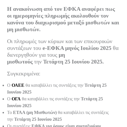
ok
r
In
α
Η ανακοίνωση από τον ΕΦΚΑ αναφέρει πως
στ
οι ημερομηνίες πληρωμής ακολουθούν τον
εί
κανόνα του διαχωρισμού μεταξύ μισθωτών και
τε
μη μισθωτών.
Οι πληρωμές των κύριων και των επικουρικών
συντάξεων του
e-ΕΦΚΑ μηνός Ιουλίου 2025
θα
διενεργηθούν για τους
μη
μισθωτούς
την
Τετάρτη 25 Ιουνίου 2025.
Συγκεκριμένα:
Ο
ΟΑΕΕ
θα καταβάλλει τις συντάξεις την
Τετάρτη 25
Ιουνίου 2025
Ο
ΟΓΑ
θα καταβάλλει τις συντάξεις την
Τετάρτη 25
Ιουνίου
2025
Το
ΕΤΑΑ (μη Μισθωτών)
θα καταβάλλει τις συντάξεις
την
Τετάρτη 25 Ιουνίου
2025
Οι συντάξεις
ΕΦΚΑ για όσους είναι συνταξιούχοι