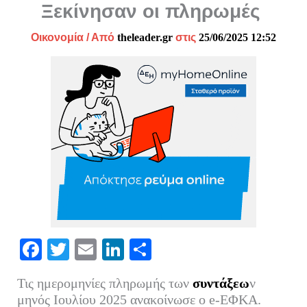
Ξεκίνησαν οι πληρωμές
Οικονομία
/ Από
theleader.gr
στις
25/06/2025 12:52
Fa
T
E
Li
Μ
ce
wi
m
nk
οι
Τις ημερομηνίες πληρωμής των
συντάξεω
ν
bo
tte
ail
ed
ρ
μηνός Ιουλίου 2025 ανακοίνωσε ο e-ΕΦΚΑ.