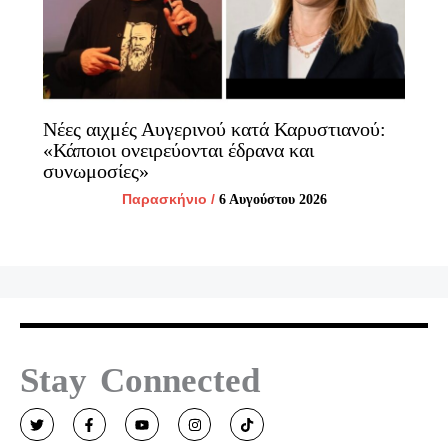
Νέες αιχμές Αυγερινού κατά Καρυστιανού:
«Κάποιοι ονειρεύονται έδρανα και
συνωμοσίες»
Παρασκήνιο
/
6 Αυγούστου 2026
Stay Connected
T
F
Y
I
T
w
a
o
n
i
i
c
u
s
k