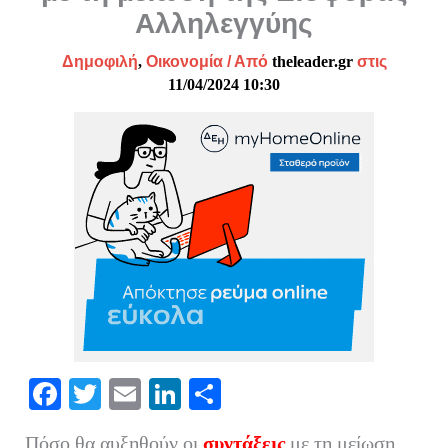
Αλληλεγγύης
Δημοφιλή
,
Οικονομία
/ Από
theleader.gr
στις
11/04/2024 10:30
Fa
T
E
Li
Μ
ce
wi
m
nk
οι
Πόσο θα αυξηθούν οι
συντάξεις
με τη μείωση