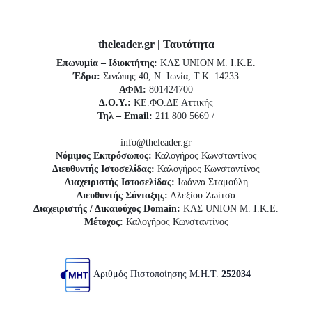
theleader.gr | Ταυτότητα
Επωνυμία – Ιδιοκτήτης:
ΚΛΣ UNION Μ. Ι.Κ.Ε.
Έδρα:
Σινώπης 40, Ν. Ιωνία, Τ.Κ. 14233
ΑΦΜ:
801424700
Δ.Ο.Υ.:
ΚΕ.ΦΟ.ΔΕ Αττικής
Τηλ – Email:
211 800 5669 /
info@theleader.gr
Νόμιμος Εκπρόσωπος:
Καλογήρος Κωνσταντίνος
Διευθυντής Ιστοσελίδας:
Καλογήρος Κωνσταντίνος
Διαχειριστής Ιστοσελίδας:
Ιωάννα Σταμούλη
Διευθυντής Σύνταξης:
Αλεξίου Ζωίτσα
Διαχειριστής / Δικαιούχος Domain:
ΚΛΣ UNION Μ. Ι.Κ.Ε.
Μέτοχος:
Καλογήρος Κωνσταντίνος
Αριθμός Πιστοποίησης Μ.Η.Τ.
252034