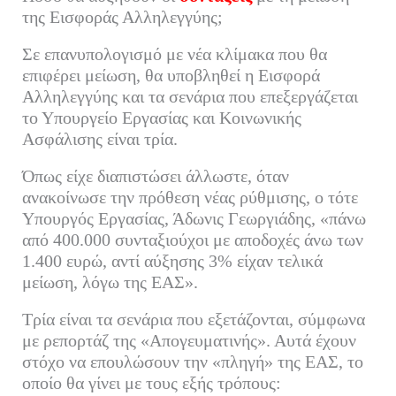
bo
tte
ail
ed
ρ
της Εισφοράς Αλληλεγγύης;
ok
r
In
α
Σε επανυπολογισμό με νέα κλίμακα που θα
στ
επιφέρει μείωση, θα υποβληθεί η Εισφορά
εί
Αλληλεγγύης και τα σενάρια που επεξεργάζεται
τε
το Υπουργείο Εργασίας και Κοινωνικής
Ασφάλισης είναι τρία.
Όπως είχε διαπιστώσει άλλωστε, όταν
ανακοίνωσε την πρόθεση νέας ρύθμισης, ο τότε
Υπουργός Εργασίας, Άδωνις Γεωργιάδης, «πάνω
από 400.000 συνταξιούχοι με αποδοχές άνω των
1.400 ευρώ, αντί αύξησης 3% είχαν τελικά
μείωση, λόγω της ΕΑΣ».
Τρία είναι τα σενάρια που εξετάζονται, σύμφωνα
με ρεπορτάζ της «Απογευματινής». Αυτά έχουν
στόχο να επουλώσουν την «πληγή» της ΕΑΣ, το
οποίο θα γίνει με τους εξής τρόπους: