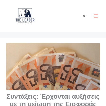
Μετάβαση
στο
περιεχόμενο
Αναζήτηση
Συντάξεις: Έρχονται αυξήσεις
με τη μείωση της Εισφοράς