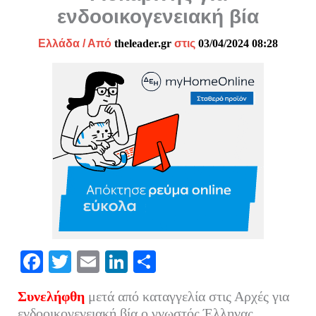
ενδοοικογενειακή βία
Ελλάδα
/ Από
theleader.gr
στις
03/04/2024 08:28
Fa
T
E
Li
Μ
ce
wi
m
nk
οι
Συνελήφθη
μετά από καταγγελία στις Αρχές για
bo
tte
ail
ed
ρ
ενδοοικογενειακή βία ο γνωστός Έλληνας