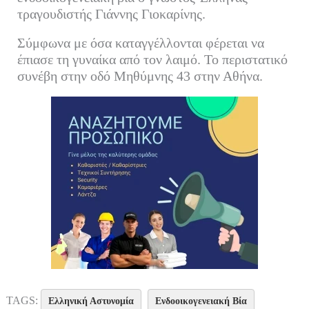
ok
r
In
α
τραγουδιστής Γιάννης Γιοκαρίνης.
στ
Σύμφωνα με όσα καταγγέλλονται φέρεται να
εί
έπιασε τη γυναίκα από τον λαιμό. Το περιστατικό
τε
συνέβη στην οδό Μηθύμνης 43 στην Αθήνα.
TAGS:
Ελληνική Αστυνομία
Ενδοοικογενειακή Βία