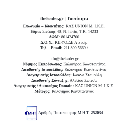
theleader.gr | Ταυτότητα
Επωνυμία – Ιδιοκτήτης:
ΚΛΣ UNION Μ. Ι.Κ.Ε.
Έδρα:
Σινώπης 40, Ν. Ιωνία, Τ.Κ. 14233
ΑΦΜ:
801424700
Δ.Ο.Υ.:
ΚΕ.ΦΟ.ΔΕ Αττικής
Τηλ – Email:
211 800 5669 /
info@theleader.gr
Νόμιμος Εκπρόσωπος:
Καλογήρος Κωνσταντίνος
Διευθυντής Ιστοσελίδας:
Καλογήρος Κωνσταντίνος
Διαχειριστής Ιστοσελίδας:
Ιωάννα Σταμούλη
Διευθυντής Σύνταξης:
Αλεξίου Ζωίτσα
Διαχειριστής / Δικαιούχος Domain:
ΚΛΣ UNION Μ. Ι.Κ.Ε.
Μέτοχος:
Καλογήρος Κωνσταντίνος
Αριθμός Πιστοποίησης Μ.Η.Τ.
252034