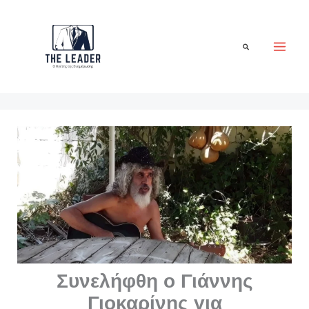
Μετάβαση
στο
περιεχόμενο
Αναζήτηση
Συνελήφθη ο Γιάννης
Γιοκαρίνης για