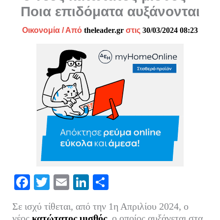
Ποια επιδόματα αυξάνονται
Οικονομία
/ Από
theleader.gr
στις
30/03/2024 08:23
Fa
T
E
Li
Μ
ce
wi
m
nk
οι
Σε ισχύ τίθεται, από την 1η Απριλίου 2024, ο
bo
tte
ail
ed
ρ
νέος
κατώτατος μισθός
, ο οποίος αυξάνεται στα