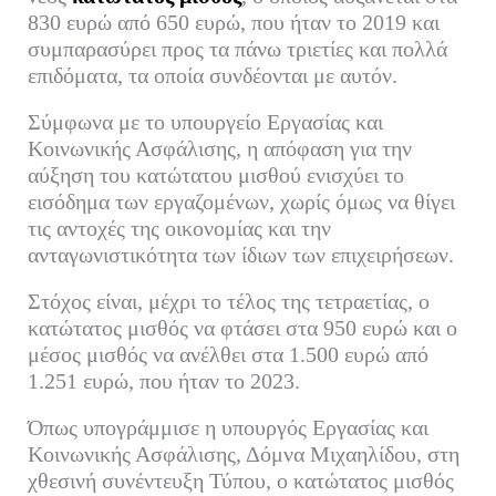
ok
r
In
α
830 ευρώ από 650 ευρώ, που ήταν το 2019 και
συμπαρασύρει προς τα πάνω τριετίες και πολλά
στ
επιδόματα, τα οποία συνδέονται με αυτόν.
εί
τε
Σύμφωνα με το υπουργείο Εργασίας και
Κοινωνικής Ασφάλισης, η απόφαση για την
αύξηση του κατώτατου μισθού ενισχύει το
εισόδημα των εργαζομένων, χωρίς όμως να θίγει
τις αντοχές της οικονομίας και την
ανταγωνιστικότητα των ίδιων των επιχειρήσεων.
Στόχος είναι, μέχρι το τέλος της τετραετίας, ο
κατώτατος μισθός να φτάσει στα 950 ευρώ και ο
μέσος μισθός να ανέλθει στα 1.500 ευρώ από
1.251 ευρώ, που ήταν το 2023.
Όπως υπογράμμισε η υπουργός Εργασίας και
Κοινωνικής Ασφάλισης, Δόμνα Μιχαηλίδου, στη
χθεσινή συνέντευξη Τύπου, ο κατώτατος μισθός