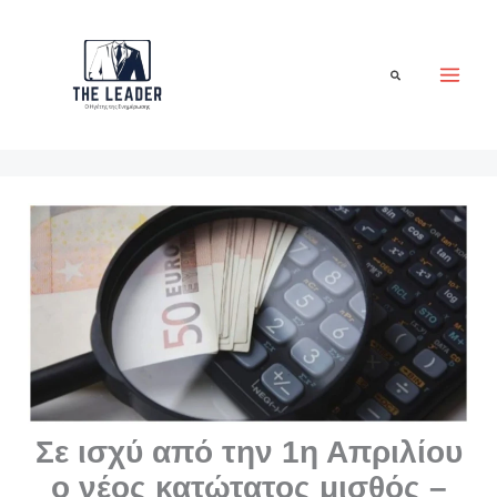
Μετάβαση
στο
περιεχόμενο
Αναζήτηση
Σε ισχύ από την 1η Απριλίου
ο νέος κατώτατος μισθός –