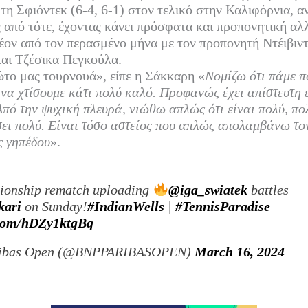
 τη Σφιόντεκ (6-4, 6-1) στον τελικό στην Καλιφόρνια, α
ς από τότε, έχοντας κάνει πρόσφατα και προπονητική αλ
ον από τον περασμένο μήνα με τον προπονητή Ντέιβιντ
και Τζέσικα Πεγκούλα.
ώτο μας τουρνουά», είπε η Σάκκαρη «
Νομίζω ότι πάμε π
 να χτίσουμε κάτι πολύ καλό. Προφανώς έχει απίστευτη 
 Από την ψυχική πλευρά, νιώθω απλώς ότι είναι πολύ, π
σει πολύ. Είναι τόσο αστείος που απλώς απολαμβάνω το
ς γηπέδου
».
ionship rematch uploading
@iga_swiatek
battles
kari
on Sunday!
#IndianWells
|
#TennisParadise
r.com/hDZy1ktgBq
ibas Open (@BNPPARIBASOPEN)
March 16, 2024