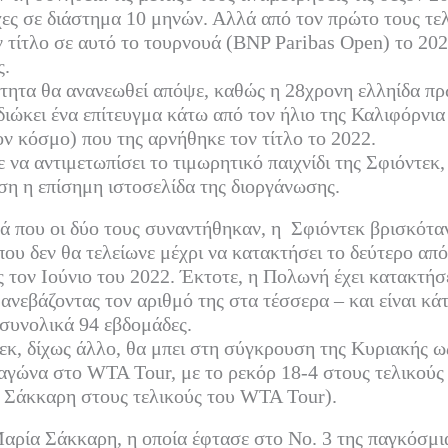
χες σε διάστημα 10 μηνών. Αλλά από τον πρώτο τους τελ
στ
 τίτλο σε αυτό το τουρνουά (BNP Paribas Open) το 202
εί
ς.
τε
ητα θα ανανεωθεί απόψε, καθώς η 28χρονη ελληίδα πρ
διώκει ένα επίτευγμα κάτω από τον ήλιο της Καλιφόρνια
ον κόσμο) που της αρνήθηκε τον τίτλο το 2022.
 να αντιμετωπίσει το τιμωρητικό παιχνίδι της Σφιόντεκ,
ση η επίσημη ιστοσελίδα της διοργάνωσης.
ά που οι δύο τους συναντήθηκαν, η Σφιόντεκ βρισκόταν
ου δεν θα τελείωνε μέχρι να κατακτήσει το δεύτερο από
τον Ιούνιο του 2022. Έκτοτε, η Πολωνή έχει κατακτήσ
 ανεβάζοντας τον αριθμό της στα τέσσερα – και είναι κά
 συνολικά 94 εβδομάδες.
κ, δίχως άλλο, θα μπει στη σύγκρουση της Κυριακής ως
αγώνα στο WTA Tour, με το ρεκόρ 18-4 στους τελικούς
η Σάκκαρη στους τελικούς του WTA Tour).
αρία Σάκκαρη, η οποία έφτασε στο Νο. 3 της παγκόσμι