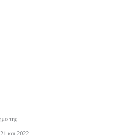
ημο της
021 και 2022,