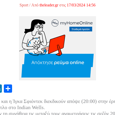
Sport
/ Από
theleader.gr
στις
17/03/2024 14:56
Li
Μ
nk
οι
αι η Ίγκα Σφιόντεκ διεκδικούν απόψε (20:00) στην έρ
ed
ρ
τλο στο Indian Wells.
In
α
ν τη συνήθεια τις μεταξύ τους αναμετρήσεις τις σεζόν 2