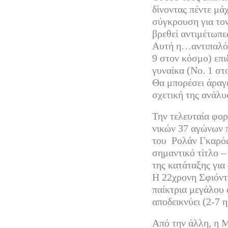
δίνοντας πέντε μά
σύγκρουση για τον
βρεθεί αντιμέτωπε
Αυτή η…αντιπαλότ
9 στον κόσμο) επι
γυναίκα (Νο. 1 στ
Θα μπορέσει άραγε
σχετική της ανάλυ
Την τελευταία φορ
νικών 37 αγώνων π
του Ρολάν Γκαρός 
σημαντικό τίτλο –
της κατάταξης για
Η 22χρονη Σφιόντε
παίκτρια μεγάλου 
αποδεικνύει (2-7 
Από την άλλη, η Μ