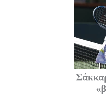
Σάκκαρ
«β