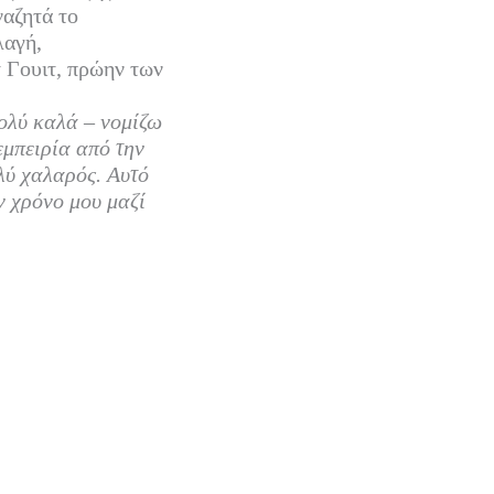
ναζητά το
λαγή,
 Γουιτ, πρώην των
ολύ καλά – νομίζω
εμπειρία από την
ολύ χαλαρός. Αυτό
ν χρόνο μου μαζί