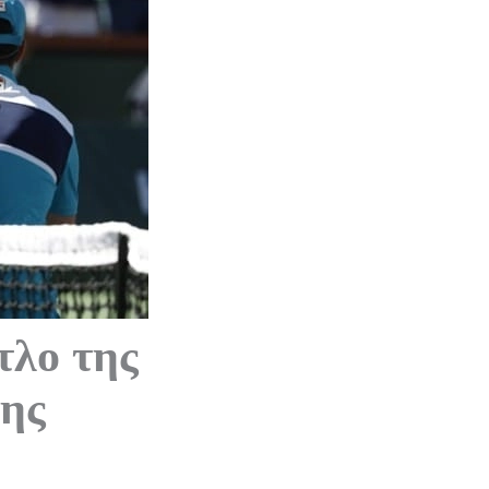
τλο της
της