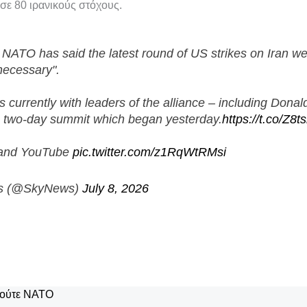
ε 80 ιρανικούς στόχους.
 NATO has said the latest round of US strikes on Iran w
necessary".
s currently with leaders of the alliance – including Dona
a two-day summit which began yesterday.
https://t.co/Z8t
 and YouTube
pic.twitter.com/z1RqWtRMsi
s (@SkyNews)
July 8, 2026
ούτε
ΝΑΤΟ