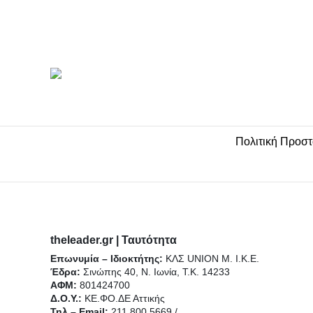
i
c
u
s
k
t
e
t
t
t
t
b
u
a
o
e
o
b
g
k
Πολιτική Προσ
r
o
e
r
k
a
-
m
theleader.gr | Ταυτότητα
Επωνυμία – Ιδιοκτήτης:
f
ΚΛΣ UNION Μ. Ι.Κ.Ε.
Έδρα:
Σινώπης 40, Ν. Ιωνία, Τ.Κ. 14233
ΑΦΜ:
801424700
Δ.Ο.Υ.:
ΚΕ.ΦΟ.ΔΕ Αττικής
Τηλ – Email:
211 800 5669 /