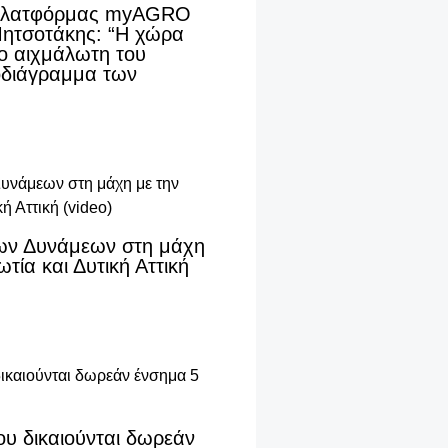
 πλατφόρμας myAGRO
Μητσοτάκης: “Η χώρα
λο αιχμάλωτη του
οδιάγραμμα των
ων Δυνάμεων στη μάχη
τία και Δυτική Αττική
που δικαιούνται δωρεάν