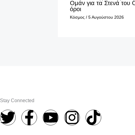
Ομάν για τα Στενά του 
όροι
Κόσμος
/
5 Αυγούστου 2026
Stay Connected
T
F
Y
I
T
w
a
o
n
i