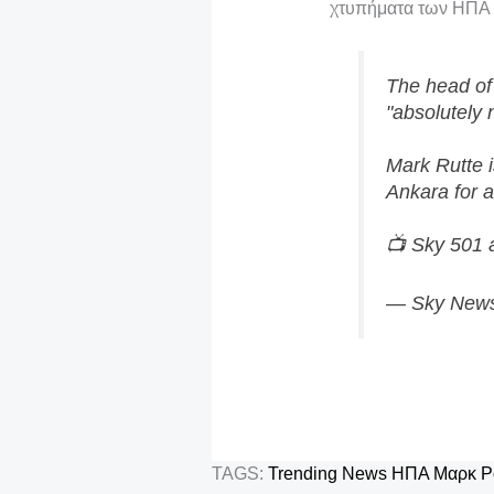
τ
χτυπήματα των ΗΠΑ σ
ε
The head of
"absolutely 
Mark Rutte i
Ankara for 
📺 Sky 501
— Sky New
TAGS:
Trending News
ΗΠΑ
Μαρκ Ρ