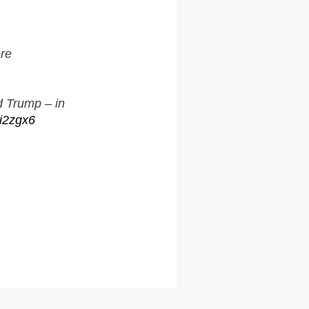
ere
ld Trump – in
si2zgx6