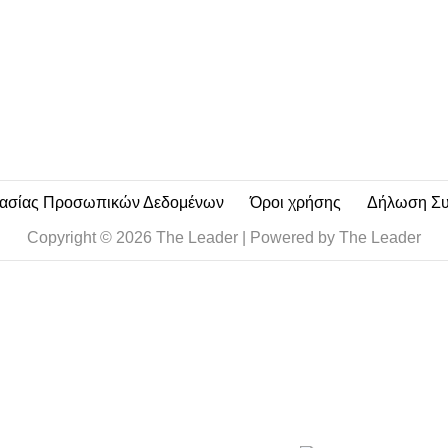
a
i
l
*
τασίας Προσωπικών Δεδομένων
Όροι χρήσης
Δήλωση Σ
Copyright © 2026 The Leader | Powered by The Leader