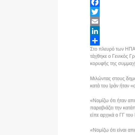
F
a
T
c
w
E
e
i
m
L
Στο πλευρό των ΗΠΑ 
b
t
a
i
Μ
τάχθηκε ο Γενικός Γ
o
t
i
n
ο
κορυφής της συμμαχί
o
e
l
k
ι
Μιλώντας στους δημο
k
r
e
ρ
κατά του Ιράν ήταν 
d
α
I
σ
«Νομίζω ότι ήταν απο
παραβιάζει την κατά
n
τ
είπε αρχικά ο ΓΓ το
ε
ί
«Νομίζω ότι είναι α