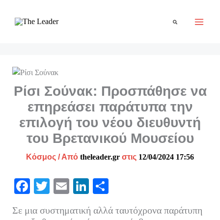
Μετάβαση
στο
Αναζήτηση
περιεχόμενο
Ρίσι Σούνακ: Προσπάθησε να
επηρεάσει παράτυπα την
επιλογή του νέου διευθυντή
του Βρετανικού Μουσείου
Κόσμος
/ Από
theleader.gr
στις
12/04/2024 17:56
Fa
T
E
Li
Μ
ce
wi
m
nk
οι
Σε μια συστηματική αλλά ταυτόχρονα παράτυπη
bo
tte
ail
ed
ρ