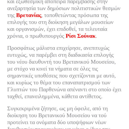
και εξωθεσμική απόπειρα παρέμβασης στην
ok
r
In
α
ανεξαρτησία των δημόσιων πολιτιστικών θεσμών
της
Βρετανίας
, τοποθετώντας πρόσωπα της
στ
επιλογής του στη διοίκηση μεγάλων μουσείων
εί
και οργανισμών, έχει επιδοθεί, τα τελευταία
τε
χρόνια, ο πρωθυπουργός
Ρίσι Σούνακ
.
Προσφάτως μάλιστα επιχείρησε, ανεπιτυχώς
ευτυχώς, να παρέμβει στη διαδικασία επιλογής
του νέου διευθυντή του Βρετανικού Μουσείου,
με στόχο να κινεί τα νήματα σε όλες τις
σημαντικές υποθέσεις που σχετίζονται με αυτό,
και κυρίως το θέμα του επαναπατρισμού των
Γλυπτών του Παρθενώνα απέναντι στο οποίο έχει
ταχθεί, επανειλημμένα, κάθετα αντίθετος.
Συγκεκριμένα ζήτησε, ως μη όφειλε, από τη
διοίκηση του Βρετανικού Μουσείου να τού
προτείνει τα ονόματα δύο υποψήφιων νέων