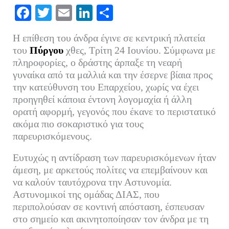
Fa
T
E
Li
Μ
ce
wi
m
nk
οι
Η επίθεση του άνδρα έγινε σε κεντρική πλατεία
bo
tte
ail
ed
ρ
του
Πύργου
χθες, Τρίτη 24 Ιουνίου. Σύμφωνα με
ok
r
In
α
πληροφορίες, ο δράστης άρπαξε τη νεαρή
γυναίκα από τα μαλλιά και την έσερνε βίαια προς
στ
την κατεύθυνση του Επαρχείου, χωρίς να έχει
εί
προηγηθεί κάποια έντονη λογομαχία ή άλλη
τε
ορατή αφορμή, γεγονός που έκανε το περιστατικό
ακόμα πιο σοκαριστικό για τους
παρευρισκόμενους.
Ευτυχώς η αντίδραση των παρευρισκόμενων ήταν
άμεση, με αρκετούς πολίτες να επεμβαίνουν και
να καλούν ταυτόχρονα την Αστυνομία.
Αστυνομικοί της ομάδας ΔΙΑΣ, που
περιπολούσαν σε κοντινή απόσταση, έσπευσαν
στο σημείο και ακινητοποίησαν τον άνδρα με τη