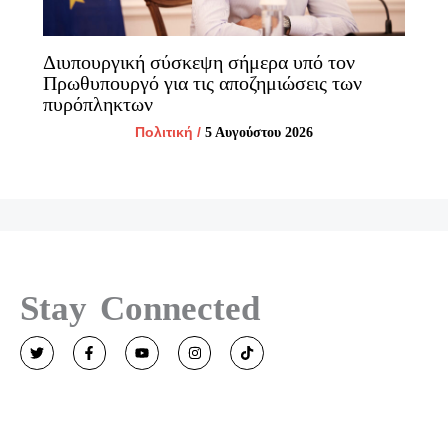
Διυπουργική σύσκεψη σήμερα υπό τον
Πρωθυπουργό για τις αποζημιώσεις των
πυρόπληκτων
Πολιτική
/
5 Αυγούστου 2026
Stay Connected
T
F
Y
I
T
w
a
o
n
i
i
c
u
s
k
t
e
t
t
t
t
b
u
a
o
e
o
b
g
k
r
o
e
r
k
a