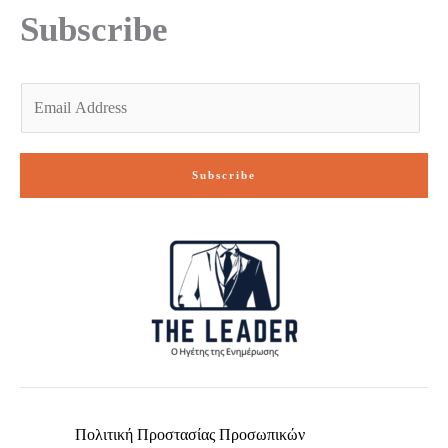
-
m
Subscribe
f
E
m
a
i
Subscribe
l
*
Πολιτική Προστασίας Προσωπικών