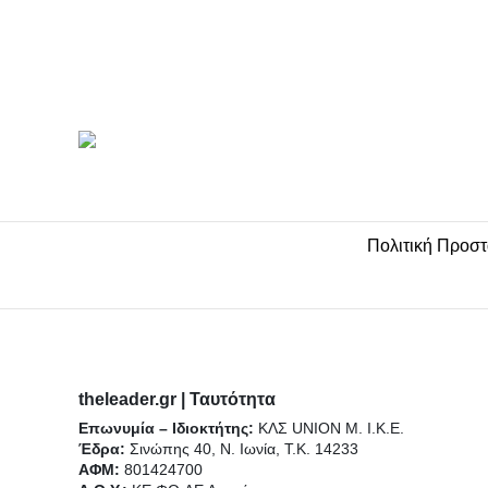
t
b
u
a
o
e
o
b
g
k
r
o
e
r
k
a
-
m
f
Πολιτική Προσ
theleader.gr | Ταυτότητα
Επωνυμία – Ιδιοκτήτης:
ΚΛΣ UNION Μ. Ι.Κ.Ε.
Έδρα:
Σινώπης 40, Ν. Ιωνία, Τ.Κ. 14233
ΑΦΜ:
801424700