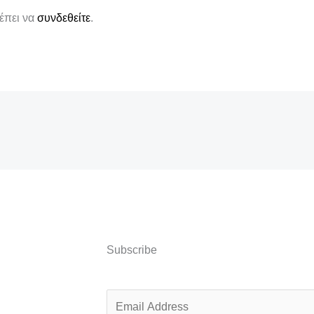
ρέπει να
συνδεθείτε
.
Subscribe
E
m