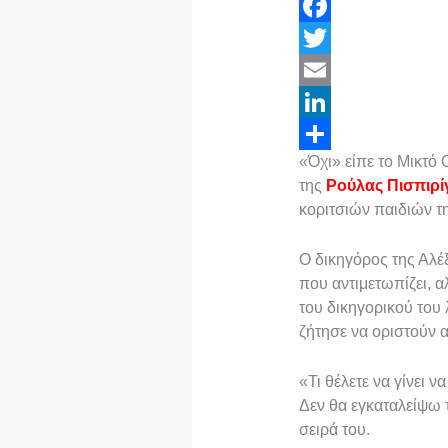
F
a
T
c
w
E
e
i
m
L
«Όχι» είπε το Μικτό
b
t
a
i
Μ
της
Ρούλας Πισπιρί
o
t
i
n
ο
κοριτσιών παιδιών τη
o
e
l
k
ι
Ο δικηγόρος της Αλέ
k
r
e
ρ
που αντιμετωπίζει, 
d
α
του δικηγορικού του 
I
σ
ζήτησε να οριστούν 
n
τ
«Τι θέλετε να γίνει ν
ε
Δεν θα εγκαταλείψω 
ί
σειρά του.