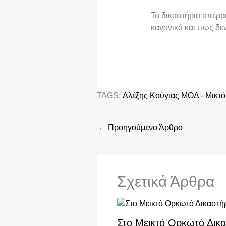
τ
Το δικαστήριο απέρρι
ε
κανονικά και πως δε
TAGS:
Αλέξης Κούγιας
ΜΟΔ - Μικτό
←
Προηγούμενο Άρθρο
Σχετικά Άρθρα
Στο Μεικτό Ορκωτό Δικ