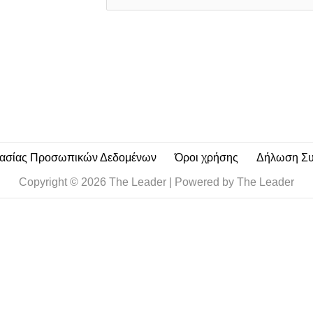
a
i
l
*
τασίας Προσωπικών Δεδομένων
Όροι χρήσης
Δήλωση Σ
Copyright © 2026 The Leader | Powered by The Leader