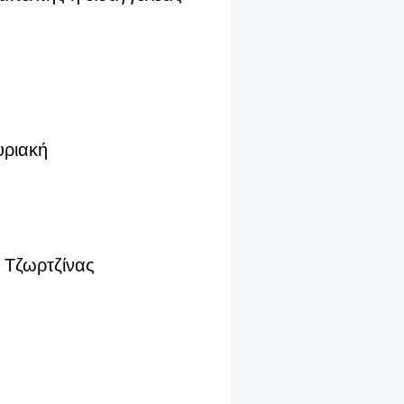
υριακή
ς Τζωρτζίνας