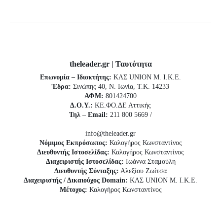
theleader.gr | Ταυτότητα
Επωνυμία – Ιδιοκτήτης:
ΚΛΣ UNION Μ. Ι.Κ.Ε.
Έδρα:
Σινώπης 40, Ν. Ιωνία, Τ.Κ. 14233
ΑΦΜ:
801424700
Δ.Ο.Υ.:
ΚΕ.ΦΟ.ΔΕ Αττικής
Τηλ – Email:
211 800 5669 /
info@theleader.gr
Νόμιμος Εκπρόσωπος:
Καλογήρος Κωνσταντίνος
Διευθυντής Ιστοσελίδας:
Καλογήρος Κωνσταντίνος
Διαχειριστής Ιστοσελίδας:
Ιωάννα Σταμούλη
Διευθυντής Σύνταξης:
Αλεξίου Ζωίτσα
Διαχειριστής / Δικαιούχος Domain:
ΚΛΣ UNION Μ. Ι.Κ.Ε.
Μέτοχος:
Καλογήρος Κωνσταντίνος