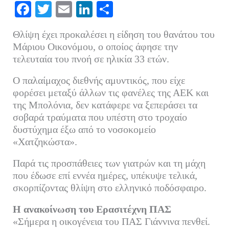
Fa
T
E
Li
Μ
ce
wi
m
nk
οι
Θλίψη έχει προκαλέσει η είδηση του θανάτου του
bo
tte
ail
ed
ρ
Μάριου Οικονόμου, ο οποίος άφησε την
ok
r
In
α
τελευταία του πνοή σε ηλικία 33 ετών.
στ
Ο παλαίμαχος διεθνής αμυντικός, που είχε
εί
φορέσει μεταξύ άλλων τις φανέλες της ΑΕΚ και
τε
της Μπολόνια, δεν κατάφερε να ξεπεράσει τα
σοβαρά τραύματα που υπέστη στο τροχαίο
δυστύχημα έξω από το νοσοκομείο
«Χατζηκώστα».
Παρά τις προσπάθειες των γιατρών και τη μάχη
που έδωσε επί εννέα ημέρες, υπέκυψε τελικά,
σκορπίζοντας θλίψη στο ελληνικό ποδόσφαιρο.
Η ανακοίνωση του Ερασιτέχνη ΠΑΣ
«Σήμερα η οικογένεια του ΠΑΣ Γιάννινα πενθεί.