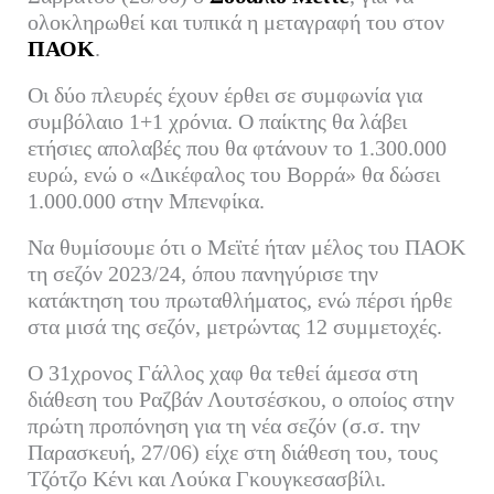
ok
r
In
α
ολοκληρωθεί και τυπικά η μεταγραφή του στον
ΠΑΟΚ
.
στ
εί
Οι δύο πλευρές έχουν έρθει σε συμφωνία για
τε
συμβόλαιο 1+1 χρόνια. Ο παίκτης θα λάβει
ετήσιες απολαβές που θα φτάνουν το 1.300.000
ευρώ, ενώ ο «Δικέφαλος του Βορρά» θα δώσει
1.000.000 στην Μπενφίκα.
Να θυμίσουμε ότι ο Μεϊτέ ήταν μέλος του ΠΑΟΚ
τη σεζόν 2023/24, όπου πανηγύρισε την
κατάκτηση του πρωταθλήματος, ενώ πέρσι ήρθε
στα μισά της σεζόν, μετρώντας 12 συμμετοχές.
Ο 31χρονος Γάλλος χαφ θα τεθεί άμεσα στη
διάθεση του Ραζβάν Λουτσέσκου, ο οποίος στην
πρώτη προπόνηση για τη νέα σεζόν (σ.σ. την
Παρασκευή, 27/06) είχε στη διάθεση του, τους
Τζότζο Κένι και Λούκα Γκουγκεσασβίλι.