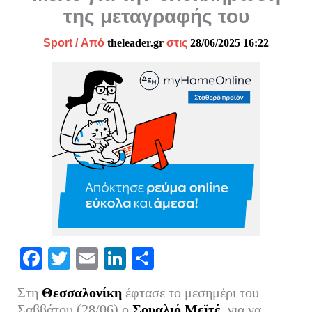
της μεταγραφής του
Sport
/ Από
theleader.gr
στις
28/06/2025 16:22
Fa
T
E
Li
Μ
ce
wi
m
nk
οι
Στη
Θεσσαλονίκη
έφτασε το μεσημέρι του
bo
tte
ail
ed
ρ
Σαββάτου (28/06) ο
Σουαλιό Μεϊτέ
, για να