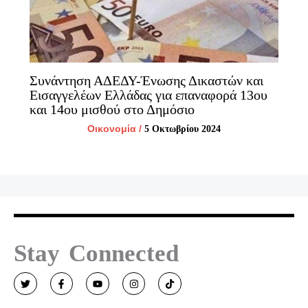
Συνάντηση ΑΔΕΔΥ-Ένωσης Δικαστών και
Εισαγγελέων Ελλάδας για επαναφορά 13ου
και 14ου μισθού στο Δημόσιο
Οικονομία
/
5 Οκτωβρίου 2024
Stay Connected
T
F
Y
I
T
w
a
o
n
i
i
c
u
s
k
t
e
t
t
t