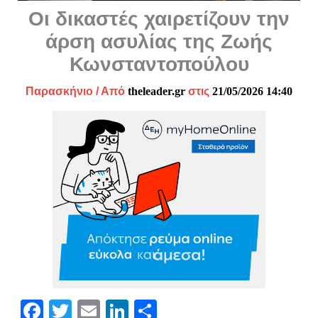
Οι δικαστές χαιρετίζουν την
άρση ασυλίας της Ζωής
Κωνσταντοπούλου
Παρασκήνιο
/ Από
theleader.gr
στις
21/05/2026 14:40
Fa
T
E
Li
Μ