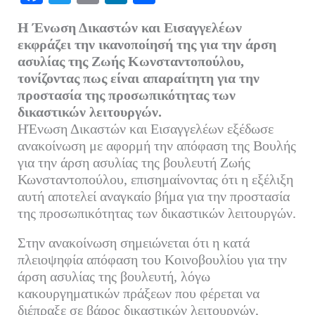
ce
wi
m
nk
οι
Η Ένωση Δικαστών και Εισαγγελέων
bo
tte
ail
ed
ρ
εκφράζει την ικανοποίησή της για την άρση
ok
r
In
α
ασυλίας της Ζωής Κωνσταντοπούλου,
τονίζοντας πως είναι απαραίτητη για την
στ
προστασία της προσωπικότητας των
εί
δικαστικών λειτουργών.
τε
ΗΈνωση Δικαστών και Εισαγγελέων εξέδωσε
ανακοίνωση με αφορμή την απόφαση της Βουλής
για την άρση ασυλίας της βουλευτή Ζωής
Κωνσταντοπούλου, επισημαίνοντας ότι η εξέλιξη
αυτή αποτελεί αναγκαίο βήμα για την προστασία
της προσωπικότητας των δικαστικών λειτουργών.
Στην ανακοίνωση σημειώνεται ότι η κατά
πλειοψηφία απόφαση του Κοινοβουλίου για την
άρση ασυλίας της βουλευτή, λόγω
κακουργηματικών πράξεων που φέρεται να
διέπραξε σε βάρος δικαστικών λειτουργών,