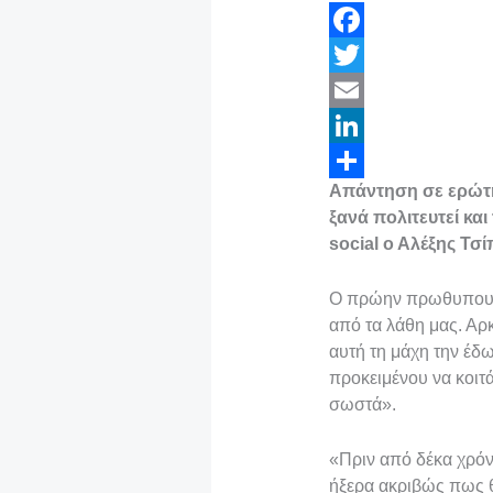
F
a
T
c
w
E
e
i
m
L
Απάντηση σε ερώτησ
b
t
a
i
Μ
ξανά πολιτευτεί κα
o
t
i
n
ο
social ο Αλέξης Τσί
o
e
l
k
ι
Ο πρώην πρωθυπουργό
k
r
e
ρ
από τα λάθη μας. Αρ
d
α
αυτή τη μάχη την έ
I
σ
προκειμένου να κοιτά
σωστά».
n
τ
ε
«Πριν από δέκα χρόνι
ί
ήξερα ακριβώς πως θ