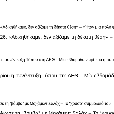
2026: «Aδικηθήκαμε, δεν αξίζαμε τη δέκατη θέση»
μβρίου η συνέντευξη Τύπου στη ΔΕΘ – Μία εβδομά
νωσε τη “βόμβα” με Μοχάμεντ Σαλάχ – Το “χρυσ