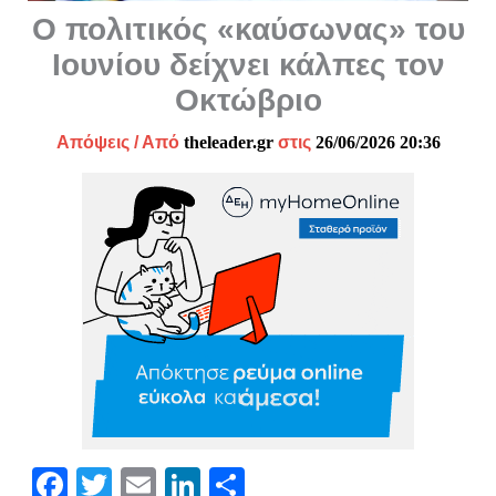
Ο πολιτικός «καύσωνας» του
Ιουνίου δείχνει κάλπες τον
Οκτώβριο
Απόψεις
/ Από
theleader.gr
στις
26/06/2026 20:36
Fa
T
E
Li
Μ