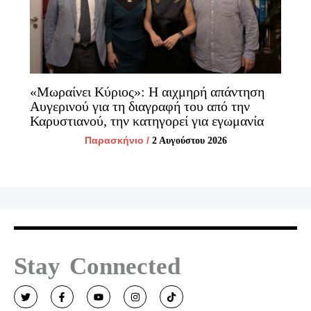
«Μωραίνει Κύριος»: Η αιχμηρή απάντηση
Αυγερινού για τη διαγραφή του από την
Καρυστιανού, την κατηγορεί για εγωμανία
Παρασκήνιο
/
2 Αυγούστου 2026
Stay Connected
T
F
Y
I
T
w
a
o
n
i
i
c
u
s
k