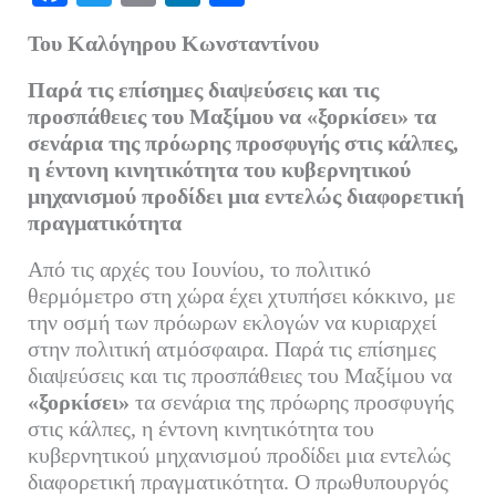
ce
wi
m
nk
οι
Του Καλόγηρου Κωνσταντίνου
bo
tte
ail
ed
ρ
ok
r
In
α
Παρά τις επίσημες διαψεύσεις και τις
προσπάθειες του Μαξίμου να «ξορκίσει» τα
στ
σενάρια της πρόωρης προσφυγής στις κάλπες,
εί
η έντονη κινητικότητα του κυβερνητικού
τε
μηχανισμού προδίδει μια εντελώς διαφορετική
πραγματικότητα
Από τις αρχές του Ιουνίου, το πολιτικό
θερμόμετρο στη χώρα έχει χτυπήσει κόκκινο, με
την οσμή των πρόωρων εκλογών να κυριαρχεί
στην πολιτική ατμόσφαιρα. Παρά τις επίσημες
διαψεύσεις και τις προσπάθειες του Μαξίμου να
«ξορκίσει»
τα σενάρια της πρόωρης προσφυγής
στις κάλπες, η έντονη κινητικότητα του
κυβερνητικού μηχανισμού προδίδει μια εντελώς
διαφορετική πραγματικότητα. Ο πρωθυπουργός