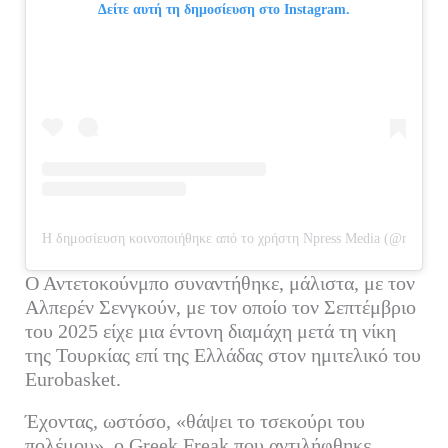
Δείτε αυτή τη δημοσίευση στο Instagram.
Η δημοσίευση κοινοποιήθηκε από το χρήστη Npress Media (@npress.g
Ο Αντετοκούνμπο συναντήθηκε, μάλιστα, με τον
Αλπερέν Σενγκούν, με τον οποίο τον Σεπτέμβριο
του 2025 είχε μια έντονη διαμάχη μετά τη νίκη
της Τουρκίας επί της Ελλάδας στον ημιτελικό του
Eurobasket.
Έχοντας, ωστόσο, «θάψει το τσεκούρι του
πολέμου», ο Greek Freak που αντιλήφθηκε