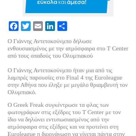
Fa
T
E
Li
Μ
ce
wi
m
nk
οι
Ο Γιάννης Αντετοκούνμπο δήλωσε
bo
tte
ail
ed
ρ
ενθουσιασμένος με την ατμόσφαιρα στο T Center
ok
r
In
α
από τους οπαδούς του Ολυμπιακού
στ
Ο Γιάννης Αντετοκούνμπο ήταν μια από τις
εί
λαμπρές παρουσίες στο Final 4 της Euroleague
τε
στην Αθήνα που έληξε με μεγάλο θριαμβευτή τον
Ολυμπιακό.
Ο Greek Freak συγκέντρωσε τα φλας των
φωτογράφων στις εξέδρες του T Center με τον
ίδιο να δηλώνει εντυπωσιασμένος από την
ατμόσφαιρα στις εξέδρες και να προτείνει στη
Euroleague η διοργάνωση να γίνεται πάντα στην