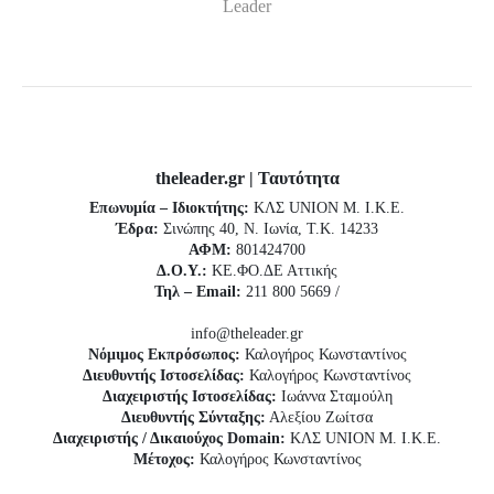
Leader
theleader.gr | Ταυτότητα
Επωνυμία – Ιδιοκτήτης:
ΚΛΣ UNION Μ. Ι.Κ.Ε.
Έδρα:
Σινώπης 40, Ν. Ιωνία, Τ.Κ. 14233
ΑΦΜ:
801424700
Δ.Ο.Υ.:
ΚΕ.ΦΟ.ΔΕ Αττικής
Τηλ – Email:
211 800 5669 /
info@theleader.gr
Νόμιμος Εκπρόσωπος:
Καλογήρος Κωνσταντίνος
Διευθυντής Ιστοσελίδας:
Καλογήρος Κωνσταντίνος
Διαχειριστής Ιστοσελίδας:
Ιωάννα Σταμούλη
Διευθυντής Σύνταξης:
Αλεξίου Ζωίτσα
Διαχειριστής / Δικαιούχος Domain:
ΚΛΣ UNION Μ. Ι.Κ.Ε.
Μέτοχος:
Καλογήρος Κωνσταντίνος