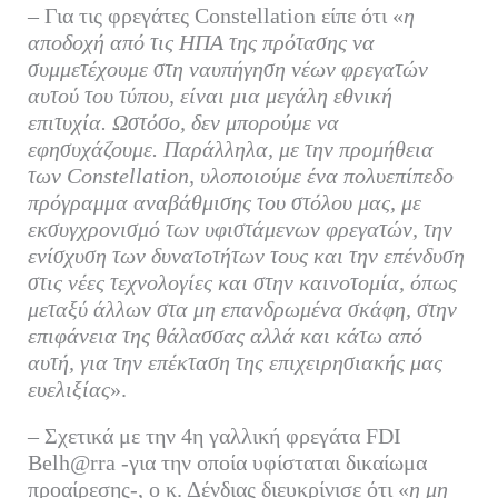
– Για τις φρεγάτες Constellation είπε ότι «
η
αποδοχή από τις ΗΠΑ της πρότασης να
συμμετέχουμε στη ναυπήγηση νέων φρεγατών
αυτού του τύπου, είναι μια μεγάλη εθνική
επιτυχία. Ωστόσο, δεν μπορούμε να
εφησυχάζουμε. Παράλληλα, με την προμήθεια
των Constellation, υλοποιούμε ένα πολυεπίπεδο
πρόγραμμα αναβάθμισης του στόλου μας, με
εκσυγχρονισμό των υφιστάμενων φρεγατών, την
ενίσχυση των δυνατοτήτων τους και την επένδυση
στις νέες τεχνολογίες και στην καινοτομία, όπως
μεταξύ άλλων στα μη επανδρωμένα σκάφη, στην
επιφάνεια της θάλασσας αλλά και κάτω από
αυτή, για την επέκταση της επιχειρησιακής μας
ευελιξίας
».
– Σχετικά με την 4η γαλλική φρεγάτα FDI
Belh@rra -για την οποία υφίσταται δικαίωμα
προαίρεσης-, ο κ. Δένδιας διευκρίνισε ότι «
η μη