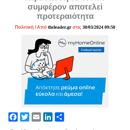
συμφέρον αποτελεί
προτεραιότητα
Πολιτική
/ Από
theleader.gr
στις
30/03/2024 09:50
Fa
T
E
Li
Μ
ce
wi
m
nk
οι