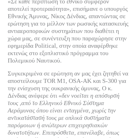
«Σε κάθε περίπτωση το εθνικό συμφέρον
bo
tte
ail
ed
ρ
αποτελεί προτεραιότητα», επισήμανε ο υπουργός
ok
r
In
α
Εθνικής Άμυνας, Νίκος Δένδιας, απαντώντας σε
ερώτηση για το μέλλον των ρωσικής κατασκευής
στ
αντιαεροπορικών συστημάτων που διαθέτει η
εί
χώρα μας, σε συνέντευξη που παραχώρησε στην
τε
εφημερίδα Political, στην οποία αναφέρθηκε
εκτενώς στο εξοπλιστικό πρόγραμμα του
Πολεμικού Ναυτικού.
Συγκεκριμένα σε ερώτηση αν μας έχει ζητηθεί να
αποστείλουμε TOR M1, OSA-AK και S-300 για
την ενίσχυση της ουκρανικής άμυνας, Ο κ.
Δένδιας ανέφερε ότι «
δεν νοείται η απόσυρσή
τους ,από το Ελληνικό Εθνικό Σύστημα
Αεράμυνας όπου είναι ενταγμένα, χωρίς την
αντικατάστασή τους με οπλικά συστήματα
παρόμοιων ή ανώτερων επιχειρησιακών
δυνατοτήτων. Επιπρόσθετα, επανέλαβε, όπως