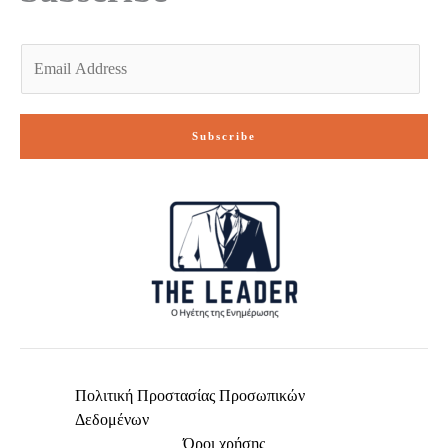
E
m
a
i
Subscribe
l
*
Πολιτική Προστασίας Προσωπικών
Δεδομένων
Όροι χρήσης