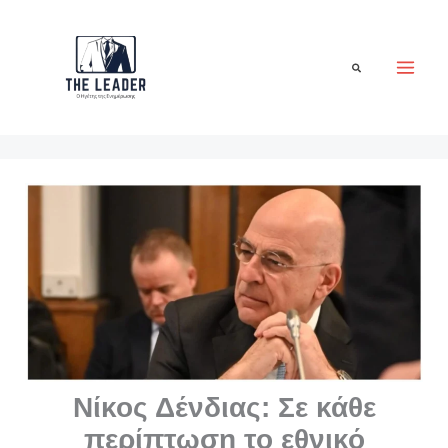
Μετάβαση
στο
περιεχόμενο
Αναζήτηση
Νίκος Δένδιας: Σε κάθε
περίπτωση το εθνικό