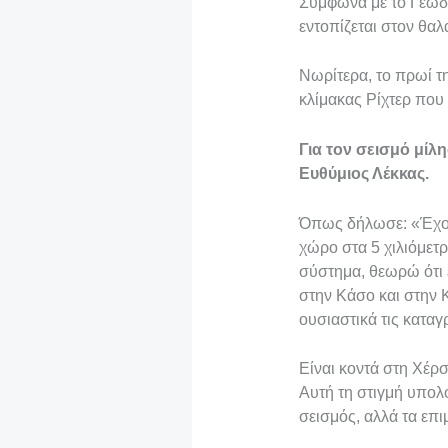
Σύμφωνα με το Γεωδυ
εντοπίζεται στον θα
k
r
e
ρ
d
α
Νωρίτερα, το πρωί τ
I
σ
κλίμακας Ρίχτερ που
n
τ
Για τον σεισμό μί
ε
Ευθύμιος Λέκκας.
ί
τ
Όπως δήλωσε: «Έχουμ
χώρο στα 5 χιλιόμετρ
ε
σύστημα, θεωρώ ότι ε
στην Κάσο και στην 
ουσιαστικά τις κατα
Είναι κοντά στη Χέρσ
Αυτή τη στιγμή υπολο
σεισμός, αλλά τα επι