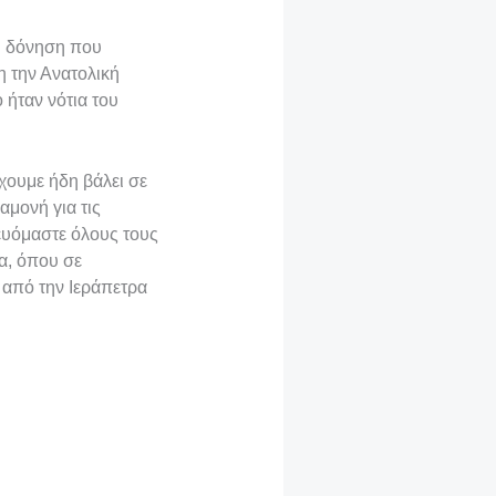
κή δόνηση που
η την Ανατολική
 ήταν νότια του
χουμε ήδη βάλει σε
αμονή για τις
τευόμαστε όλους τους
α, όπου σε
 από την Ιεράπετρα