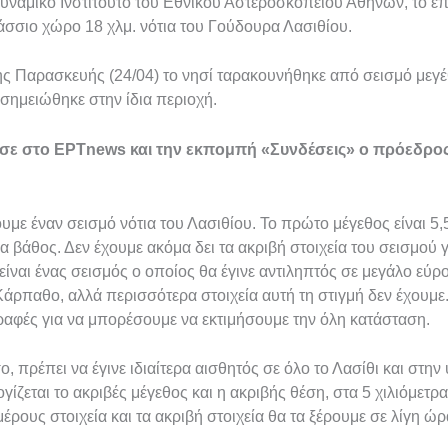
ναμικό Ινστιτούτο του Εθνικού Αστεροσκοπείου Αθηνών, το επ
λάσσιο χώρο 18 χλμ. νότια του Γούδουρα Λασιθίου.
ης Παρασκευής (24/04) το νησί ταρακουνήθηκε από σεισμό μεγ
 σημειώθηκε στην ίδια περιοχή.
λησε στο ΕΡΤnews και την εκπομπή «Συνδέσεις» o πρόεδρο
ε έναν σεισμό νότια του Λασιθίου. Το πρώτο μέγεθος είναι 5,
α βάθος. Δεν έχουμε ακόμα δει τα ακριβή στοιχεία του σεισμού γι
ίναι ένας σεισμός ο οποίος θα έγινε αντιληπτός σε μεγάλο εύρο
Κάρπαθο, αλλά περισσότερα στοιχεία αυτή τη στιγμή δεν έχουμε
γραφές για να μπορέσουμε να εκτιμήσουμε την όλη κατάσταση.
ο, πρέπει να έγινε ιδιαίτερα αισθητός σε όλο το Λασίθι και στη
γίζεται το ακριβές μέγεθος και η ακριβής θέση, στα 5 χιλιόμετρα
μέρους στοιχεία και τα ακριβή στοιχεία θα τα ξέρουμε σε λίγη ώρ